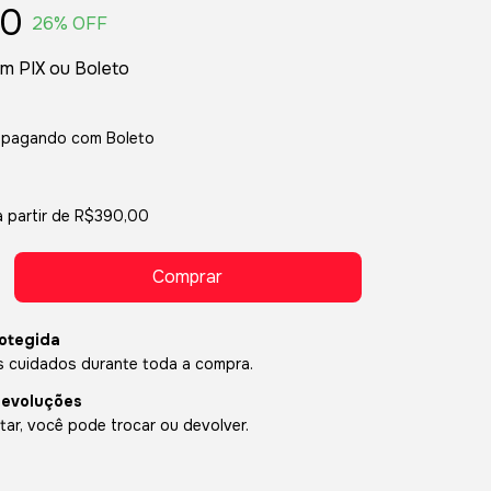
00
26
% OFF
om
Boleto
pagando com Boleto
a partir de
R$390,00
otegida
 cuidados durante toda a compra.
devoluções
ar, você pode trocar ou devolver.
P:
Alterar CEP