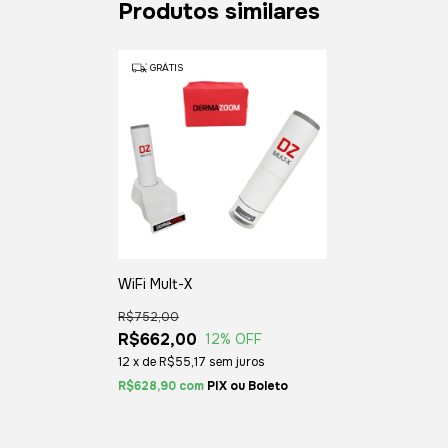
Produtos similares
GRÁTIS
WiFi Mult-X
R$752,00
R$662,00
12
% OFF
12
x
de
R$55,17
sem juros
R$628,90
com
Boleto