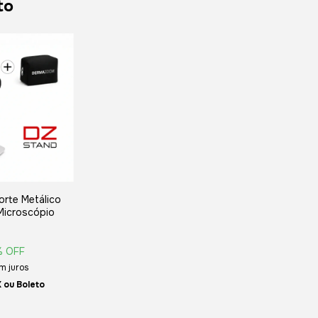
to
orte Metálico
Microscópio
% OFF
m juros
Boleto