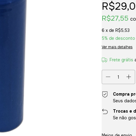
R$29,
R$27,55
c
6
x de
R$5,53
5% de desconto
Ver mais detalhes
Frete grátis
Compra pr
Seus dados
Trocas e 
Se não gost
Entregas para o CE
Meios de envio