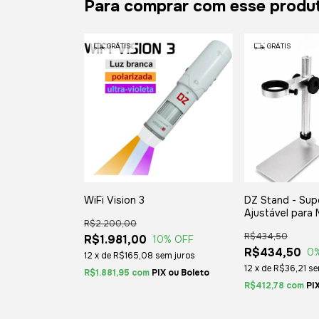
Para comprar com esse produ
GRÁTIS
GRÁTIS
WiFi Vision 3
DZ Stand - Sup
Ajustável para 
R$2.200,00
R$434,50
R$1.981,00
10
% OFF
R$434,50
0
12
x
de
R$165,08
sem juros
12
x
de
R$36,21
se
R$1.881,95
com
Boleto
R$412,78
com