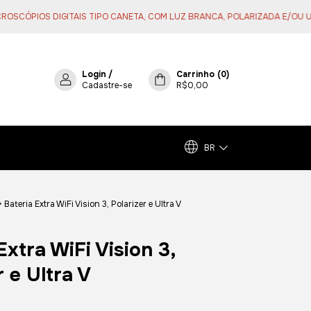
ÓPIOS DIGITAIS TIPO CANETA, COM LUZ BRANCA, POLARIZADA E/OU ULTR
Login
/
Carrinho
(
0
)
Cadastre-se
R$0,00
BR
>
Bateria Extra WiFi Vision 3, Polarizer e Ultra V
Extra WiFi Vision 3,
r e Ultra V