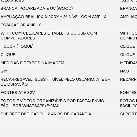
1920 X 1080
1920 X 
BRANCA, POLARIZADA E UV (WOOD)
BRANC
AMPLIAÇÃO REAL 10X A 200X + 3º NÍVEL COM AMPLIX
AMPLIAÇ
ESPAÇADOR AMPLIX
-
WI-FI COM CELULARES E TABLETS OU USB COM
WI-FI 
COMPUTADORES
COMPU
TOUCH (TOQUE)
CLIQUE
CLIQUE
CLIQUE
MEDIDAS E TEXTOS NA IMAGEM
MEDIDA
SIM
NÃO
RECARREGÁVEL, SUBSTITUÍVEL PELO USUÁRIO, ATÉ 2H
RECARRE
DE DURAÇÃO
FONTES ATÉ 32V
FONTES 
FOTOS E VÍDEOS ORGANIZÁVEIS POR PASTA; ENVIO
FOTOS E
FÁCIL POR WHATSAPP/E-MAIL
FÁCIL P
SUPORTE DEDICADO + 2 ANOS DE GARANTIA
SUPORT