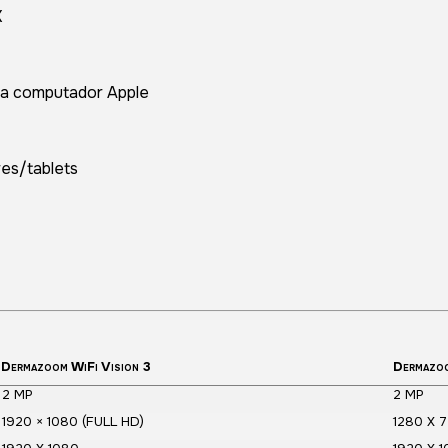
X
a computador Apple
res/tablets
Dermazoom WiFi Vision 3
Dermazo
2 MP
2 MP
1920 × 1080 (FULL HD)
1280 X 