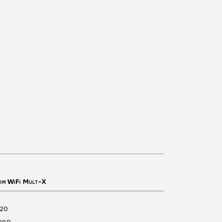
om WiFi Mult-X
720