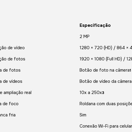
Especificação
2 MP
ção de vídeo
1280 × 720 (HD) / 864 × 
ção de fotos
1920 × 1080 (Full HD) / 1
a de fotos
Botão de foto na câmera
1
a de vídeos
Botão de vídeo da câmera
e ampliação real
10x a 250x
3
a de foco
Roldana com duas posiçõ
nca fria
Sim
Conexão Wi-Fi para celular