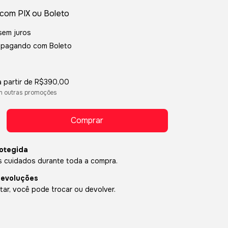
com
Boleto
sem juros
pagando com Boleto
a partir de
R$390,00
m outras promoções
otegida
 cuidados durante toda a compra.
devoluções
ar, você pode trocar ou devolver.
P:
Alterar CEP