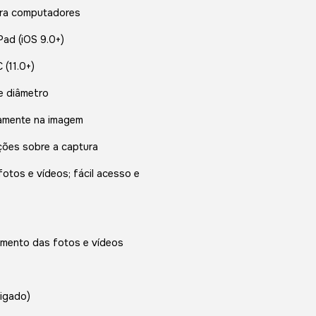
ara computadores
Pad (iOS 9.0+)
(11.0+)
 e diâmetro
tamente na imagem
ções sobre a captura
otos e vídeos; fácil acesso e
amento das fotos e vídeos
ligado)