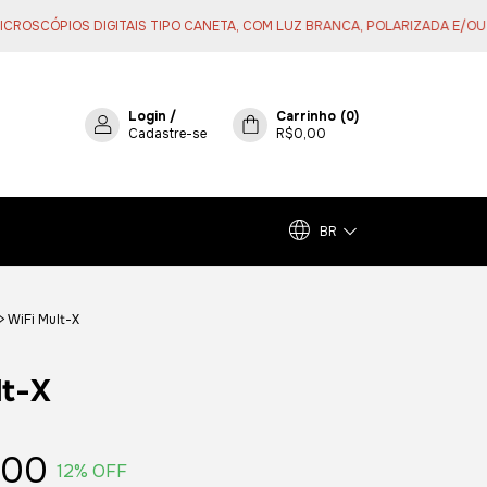
ÓPIOS DIGITAIS TIPO CANETA, COM LUZ BRANCA, POLARIZADA E/OU ULTRA
Login
/
Carrinho
(
0
)
Cadastre-se
R$0,00
BR
>
WiFi Mult-X
lt-X
,00
12
% OFF