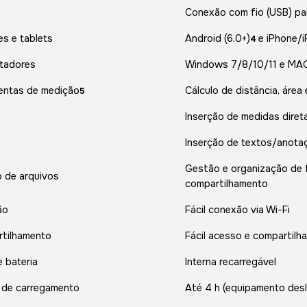
Conexão com fio (USB) p
es e tablets
Android (6.0+)
e iPhone/i
4
tadores
Windows 7/8/10/11 e MAC 
entas de medição
Cálculo de distância, área
5
Inserção de medidas dire
Inserção de textos/anota
Gestão e organização de f
 de arquivos
compartilhamento
ão
Fácil conexão via Wi-Fi
tilhamento
Fácil acesso e compartilh
e bateria
Interna recarregável
de carregamento
Até 4 h (equipamento des