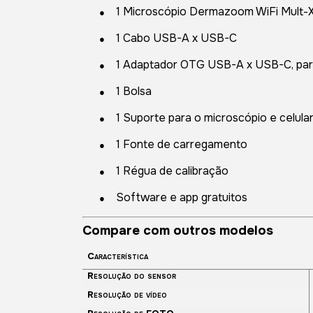
●
1 Microscópio Dermazoom WiFi Mult-
●
1 Cabo USB-A x USB-C
●
1 Adaptador OTG USB-A x USB-C, par
●
1 Bolsa
●
1 Suporte para o microscópio e celula
●
1 Fonte de carregamento
●
1 Régua de calibração
●
Software e app gratuitos
Compare com outros modelos
Característica
Resolução do sensor
Resolução de vídeo