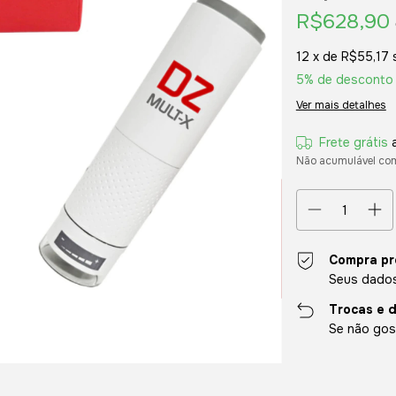
R$628,90
12
x de
R$55,17
5% de desconto
Ver mais detalhes
Frete grátis
Não acumulável co
Compra pr
Seus dados
Trocas e 
Se não gost
Entregas para o CE