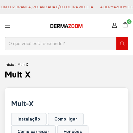
UZ BRANCA, POLARIZADA E/OU ULTRA VIOLETA
A DERMAZOOM É ESPECIAL
0
Início
>
Mult X
Mult X
Mult-X
Instalação
Como ligar
Como carregar
Funções