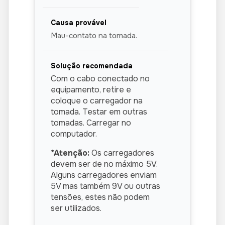
clicando no ícone de Imagem no
canto inferior direito ou também na
galeria do celular ou tablet. Para
mais informações sobre a criação e
Mau-contato na tomada.
organização de imagens, consulte o
vídeo 02
da seção de
instruções
em vídeo.
Com o cabo conectado no
equipamento, retire e
coloque o carregador na
tomada. Testar em outras
tomadas. Carregar no
computador.
*Atenção:
Os carregadores
devem ser de no máximo 5V.
Alguns carregadores enviam
5V mas também 9V ou outras
tensões, estes não podem
ser utilizados.