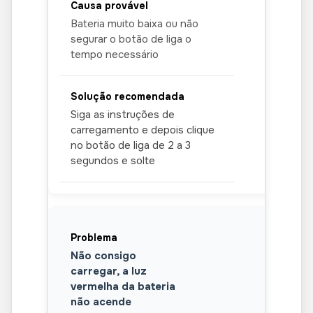
encontre a engrenagem, na janela
Bateria muito baixa ou não
que abrir terá o caminho. Para mais
segurar o botão de liga o
informações sobre a criação e
tempo necessário
organização de imagens, consulte o
vídeo 01
da seção de
instruções
em vídeo
.
Siga as instruções de
Photo Booth
carregamento e depois clique
no botão de liga de 2 a 3
As imagens no software ficam
segundos e solte
disponíveis logo abaixo da imagem
do microscópio conforme são
tiradas, você pode compartilhar ou
exportar assim para a pasta
desejada.
Não consigo
Max View
carregar, a luz
vermelha da bateria
As imagens podem ser visualizadas
não acende